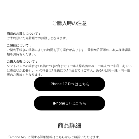
ご購入時の注意
商品のお渡しについて：
ご予約頂いた先着順でのお渡しとなります。
ご契約について：
ご契約手続きの混雑によりお時間を頂く場合があります。運転免許証等のご本人様確認書
類をお持ちください。
ご購入台数について：
ソフトバンクの場合は1名義につき2台まで（ご本人様名義のみ・ご本人のご来店、あるい
は委任状が必要）、 auの場合は1名義につき1台まで（ご本人、あるいは同一姓・同一住
所のご家族）となります。
iPhone 17 Pro はこちら
iPhone 17 はこちら
商品詳細
「iPhone Air」に関する詳細情報はこちらからご確認いただけます。