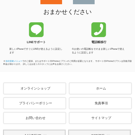
おまかせください
LINEサポート
電話帳移行
新しいiPhoneですぐにLINEが使えるように設定し
今お使いの電話帳をそのまま新しいiPhoneで使え
ます
るように設定します
※
当社技術メニュー
でのご提供、またはサポート付iPhoneとプランのご利用が必要となります。 サポート付iPhoneのプランは別途月額
料金が掛かります。 詳しくはお近くのスタッフにお声をお掛けください。
オンラインショップ
ホーム
プライバシーポリシー
免責事項
お問い合わせ
サイトマップ