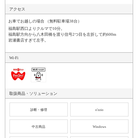
アクセス
お車でお越しの場合 （無料駐車場38台）
福島駅西口よりクルマで10分。
福島駅方向から八木田橋を渡り信号2つ目を左折して約600m
岩瀬書店すぎて左手。
Wi-Fi
取扱商品・
ソリューション
診断・修理
o'zzio
中古商品
Windows