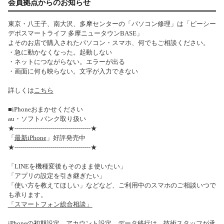
会員拠点からのお知らせ
東京・八王子、南大沢、多摩センターの「パソコン修理」は「ピーシー
デポスマートライフ 多摩ニュータウンBASE」
よそのお店で購入されたパソコン・スマホ、何でもご相談ください。
・急に動かなくなった。起動しない
・ネットにつながらない。エラーが出る
・画面に何も映らない。文字が入力できない
詳しくは
こちら
■iPhoneおまかせください
au・ソフトバンク取り扱い
★--------------------------------------★
「
最新iPhone
」好評発売中
★--------------------------------------★
「LINEを機種変後もそのまま使いたい」
「アプリの設定を引き継ぎたい」
「使い方を教えてほしい」などなど、ご利用中のスマホのご相談いつで
も承ります。
「スマートフォン総合相談」
iPhoneの初期設定、アカウント設定、データ移行は、技術スタッフが承