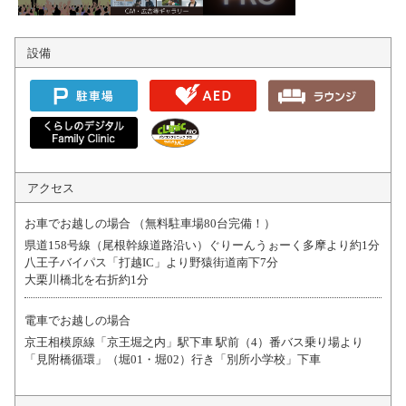
設備
アクセス
お車でお越しの場合 （無料駐車場80台完備！）
県道158号線（尾根幹線道路沿い）ぐりーんうぉーく多摩より約1分
八王子バイパス「打越IC」より野猿街道南下7分
大栗川橋北を右折約1分
電車でお越しの場合
京王相模原線「京王堀之内」駅下車 駅前（4）番バス乗り場より
「見附橋循環」（堀01・堀02）行き「別所小学校」下車