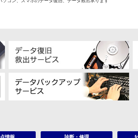
パソコン、スマホのデータ復旧、データ救出承ります
点情報
診断・修理
f