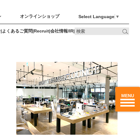
シ
オンラインショップ
Select Language
▼
ン
|
よくあるご質問
|
Recruit
|
会社情報/IR
|
オンライン
Recruit
会社情報/IR
最新のチラシ
ショップ
、