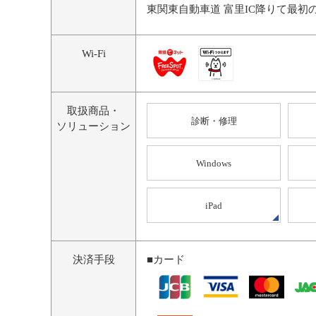
東関東自動車道 富里IC降りて最初
Wi-Fi
取扱商品・
診断・修理
ソリューション
Windows
iPad
決済手段
■カード