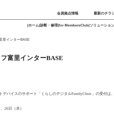
会員拠点情報
最新のチラ
|
ホーム
|
診断・修理
|
for MembersClub
|
ソリューショ
里インターBASE
for MembersClub
ソリューション
よくあるご質問
会員拠点情報
フ富里インターBASE
ートデバイスのサポート「くらしのデジタルFamilyClinic」の受付は
）、26日（水）