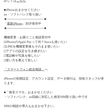
詳しくは
こちら
■iPhoneおまかせください
au・ソフトバンク取り扱い
★--------------------------------------★
「
最新iPhone
」好評発売中
★--------------------------------------★
機種変更・お困りごと相談受付中
□iPhoneのApple Payって何？Suicaも使いたい
□LINEを機種変更後もそのまま使いたい
□アプリの設定を引き継ぎたい
□電話帳や写真を移したい
□使い方を教えて欲しい
「スマートフォン総合相談」
へ
iPhoneの初期設定、アカウント設定、データ移行は、技術スタッフが承
ります。
■「格安スマホ」おまかせください
・ソフトバンク、au回線に対応した格安SIM取り扱い中です
SIMの相談や導入もおまかせ下さい。