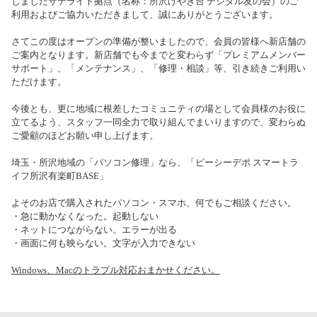
しましたサテライト拠点（名称：所沢けやき台 デジタル友の会）のご
利用およびご協力いただきまして、誠にありがとうございます。
さてこの度はオープンの準備が整いましたので、会員の皆様へ新店舗の
ご案内となります。新店舗でも今までと変わらず「プレミアムメンバー
サポート」、「メンテナンス」、「修理・相談」等、引き続きご利用い
ただけます。
今後とも、更に地域に根差したコミュニティの場として会員様のお役に
立てるよう、スタッフ一同全力で取り組んでまいりますので、変わらぬ
ご愛顧のほどお願い申し上げます。
埼玉・所沢地域の「パソコン修理」なら、「ピーシーデポ スマートラ
イフ所沢有楽町BASE」
よそのお店で購入されたパソコン・スマホ、何でもご相談ください。
・急に動かなくなった。起動しない
・ネットにつながらない。エラーが出る
・画面に何も映らない。文字が入力できない
Windows、Macのトラブル対応おまかせください。