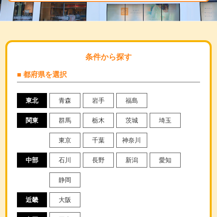
条件から探す
■ 都府県を選択
東北
青森
岩手
福島
関東
群馬
栃木
茨城
埼玉
東京
千葉
神奈川
中部
石川
長野
新潟
愛知
静岡
近畿
大阪