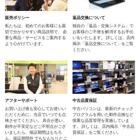
販売ポリシー
返品交換について
私たちは、初めてのお客様にも親
独自の「返品・交換システム」で
切で分かりやすい商品説明で、 必
お客様のご不便を解消するお手伝
要な商品・サービスをご案内する
いをいたします。 詳しくは、店内
よう心がけています。
掲示「返品交換について」をご覧
ください。
アフターサポート
中古品質保証
お買い上げ後も安心してお使いい
中古パソコンは、最新のチェック
ただくために、当店でいつでも点
プログラムを用いた動作点検など
検させてください。 具合が悪い、
慎重な品質管理を実施していま
動作が不安定などご不明点がござ
す。 詳しくは、店内掲示「中古品
いましたら、保証期間はもちろ
質保証」をご覧ください。
ん、保証期間外 でもなんなりとご