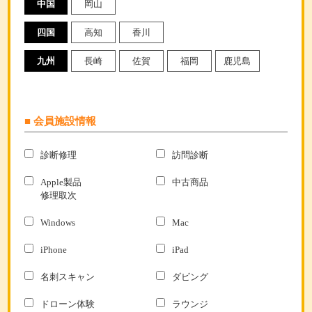
中国
岡山
四国
高知
香川
九州
長崎
佐賀
福岡
鹿児島
■ 会員施設情報
診断修理
訪問診断
Apple製品
中古商品
修理取次
Windows
Mac
iPhone
iPad
名刺スキャン
ダビング
ドローン体験
ラウンジ