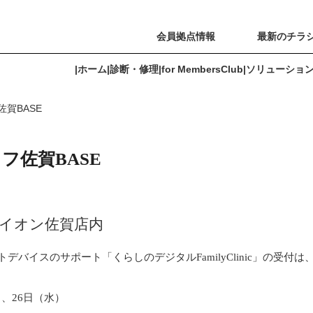
会員拠点情報
最新のチラ
|
ホーム
|
診断・修理
|
for MembersClub
|
ソリューショ
賀BASE
for MembersClub
ソリューション
よくあるご質問
会員拠点情報
フ佐賀BASE
 イオン佐賀店内
ートデバイスのサポート「くらしのデジタルFamilyClinic」の受付は
）、26日（水）