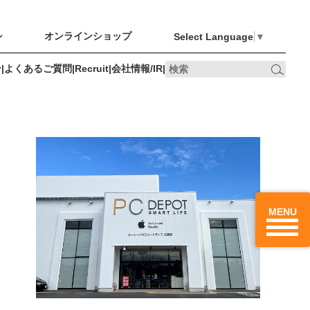
シ
オンラインショップ
Select Language
▼
ン
|
よくあるご質問
|
Recruit
|
会社情報/IR
|
オンライン
Recruit
会社情報/IR
最新のチラシ
ショップ
、