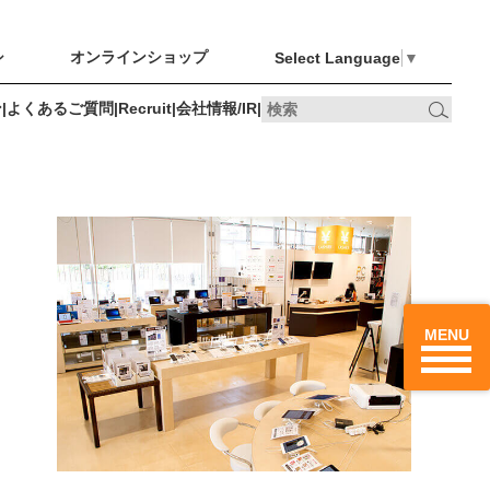
シ
オンラインショップ
Select Language
▼
ン
|
よくあるご質問
|
Recruit
|
会社情報/IR
|
オンライン
Recruit
会社情報/IR
最新のチラシ
ショップ
、