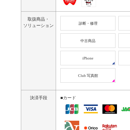
取扱商品・
診断・修理
ソリューション
中古商品
iPhone
Club 写真館
決済手段
■カード