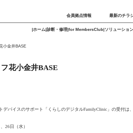
会員拠点情報
最新のチラ
|
ホーム
|
診断・修理
|
for MembersClub
|
ソリューショ
小金井BASE
for MembersClub
ソリューション
よくあるご質問
会員拠点情報
フ花小金井BASE
ートデバイスのサポート「くらしのデジタルFamilyClinic」の受付は
）、26日（水）