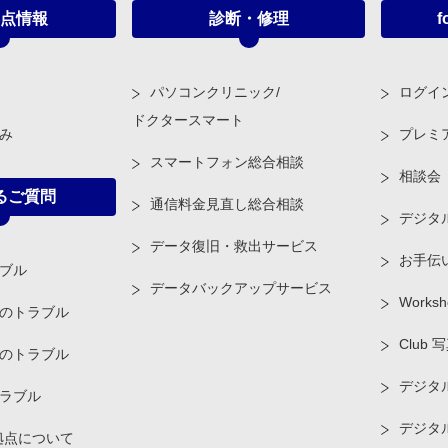
点情報
診断・修理
f
パソコンクリニック/
ログイ
ドクタースマート
み
プレミ
スマートフォン総合相談
相談会
るご質問
通信料金見直し総合相談
デジタ
データ復旧・救出サービス
お手伝
ブル
データバックアップサービス
Worksh
のトラブル
Club 
のトラブル
デジタル
ラブル
デジタ
拠点について