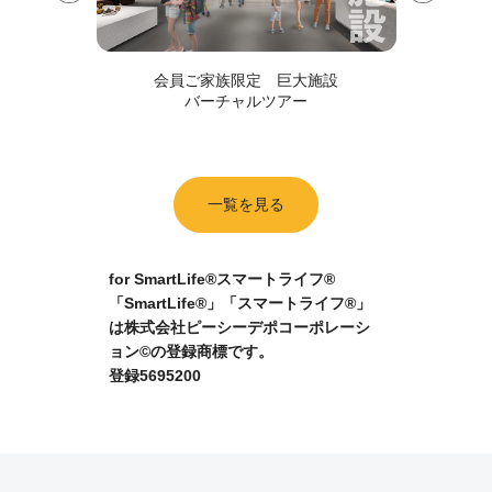
当を
全
会員ご家族限定 巨大施設
バーチャルツアー
一覧を見る
for SmartLife®スマートライフ®
「SmartLife®」「スマートライフ®」
は株式会社ピーシーデポコーポレーシ
ョン©の登録商標です。
登録5695200