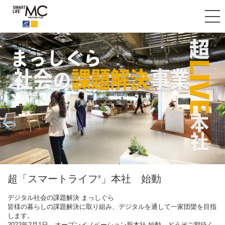
デジタルデバイドを攻略せよ！
デジタルデバイドを攻略せよ！
超「スマートライフ
“うきうき” “わくわく”
」本社 始動
®
「スマートライフ
」 な未来を共に創る
大学生のリアルミッション、始動。
®
大学生のリアルミッション、始動。
デジタル社会の課題解決 まっしぐら
"スマートライフ®"実現のため、活動資金を懸けた戦略的チャレンジが
"スマートライフ®"実現のため、活動資金を懸けた戦略的チャレンジが
皆様の暮らしの課題解決に取り組み、デジタルを通して一家団欒を目指
ここに。
2022年春、会員ご家族皆様に“うきうき” “わくわく” な未来を創る新構想
ここに。
します。
参加表明から決勝戦まで――若者の力が、社会を変える原動力となるこ
がいよいよ始動。
見て、触れて、体験できる会員専用施設「横濱Key
参加表明から決勝戦まで――若者の力が、社会を変える原動力となるこ
2022年2月1日、オープンイノベーション新本社 始動。どうぞご期待く