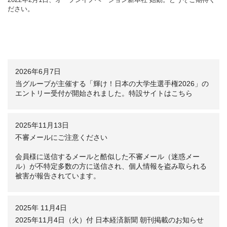
とを目指して。
Station」が横浜・みなとみらいに登場します。
楽しいイベントも企画
とを目指して。
ださい。
公式HPはこちら
中です。どうぞご期待ください。
公式HPはこちら
for SmartLife®スマートライフ®
for SmartLife®スマートライフ®
「SmartLife®」「スマートライフ®」は株式会社ピーシーデポコーポ
「SmartLife®」「スマートライフ®」は株式会社ピーシーデポコーポ
レーション©の登録商標です。
レーション©の登録商標です。
登録5695200
登録5695200
2026年6月7日
当グループが主催する「輝け！日本の大学生選手権2026」の
エントリー受付が開始されました。特設サイトはこちら
2025年11月13日
不審メールにご注意ください
会員様に送信するメールと酷似した不審メール（迷惑メー
ル）が不特定多数の方に送信され、個人情報を盗み取られる
被害が報告されています。
2025年 11月4日
2025年11月4日（火）付 日本経済新聞 朝刊掲載のお知らせ