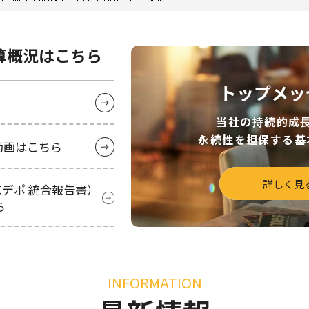
決算概況はこちら
トップメッ
当社の持続的成
永続性を担保する基
動画はこちら
詳しく見
（PCデポ 統合報告書）
ら
INFORMATION