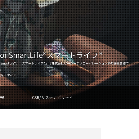
for SmartLife®スマートライフ®
SmartLife®」「スマートライフ®」は株式会社ピーシーデポコーポレーション©の登録商標で
す。
録5695200
報
CSR/サステナビリティ