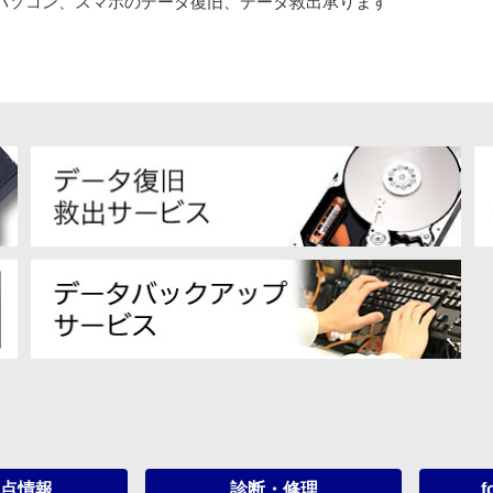
パソコン、スマホのデータ復旧、データ救出承ります
点情報
診断・修理
f