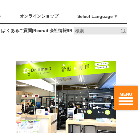
シ
オンラインショップ
Select Language
▼
ン
|
よくあるご質問
|
Recruit
|
会社情報/IR
|
オンライン
Recruit
会社情報/IR
最新のチラシ
ショップ
、