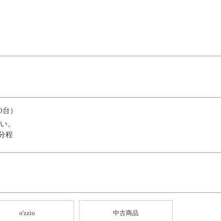
0台）
い。
分程
o'zzio
中古商品