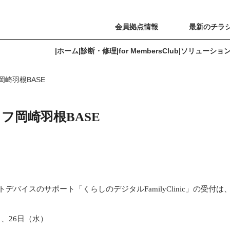
会員拠点情報
最新のチラ
|
ホーム
|
診断・修理
|
for MembersClub
|
ソリューショ
崎羽根BASE
for MembersClub
ソリューション
よくあるご質問
会員拠点情報
フ岡崎羽根BASE
ートデバイスのサポート「くらしのデジタルFamilyClinic」の受付は
）、26日（水）