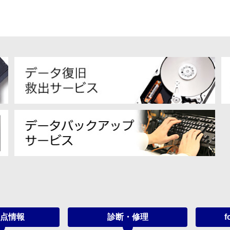
点情報
診断・修理
f