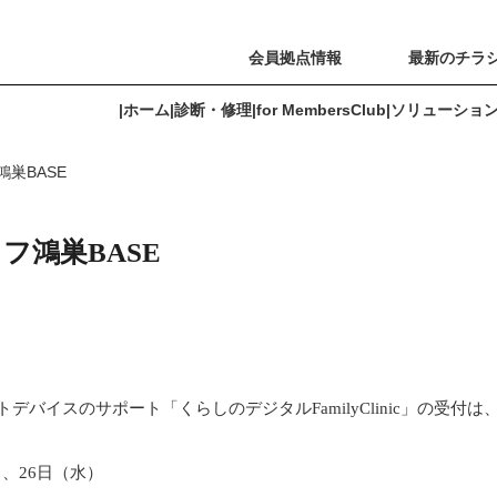
会員拠点情報
最新のチラ
|
ホーム
|
診断・修理
|
for MembersClub
|
ソリューショ
巣BASE
for MembersClub
ソリューション
よくあるご質問
会員拠点情報
フ鴻巣BASE
ートデバイスのサポート「くらしのデジタルFamilyClinic」の受付は
）、26日（水）