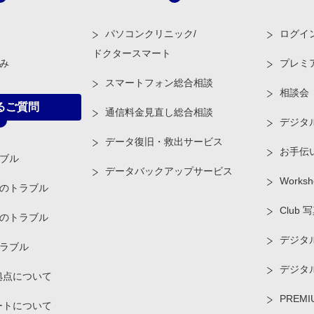
パソコンクリニック/
ログイ
ドクタースマート
み
プレミ
スマートフォン総合相談
相談会
るご質問
通信料金見直し総合相談
デジタ
データ復旧・救出サービス
お手伝
ブル
データバックアップサービス
Worksh
のトラブル
Club 
のトラブル
デジタル
ラブル
デジタ
拠点について
PREMI
ートについて