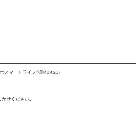
スマートライフ 鴻巣BASE」
まかせください。