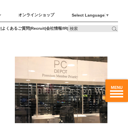
シ
オンラインショップ
Select Language
▼
ン
|
よくあるご質問
|
Recruit
|
会社情報/IR
|
オンライン
Recruit
会社情報/IR
最新のチラシ
ショップ
、