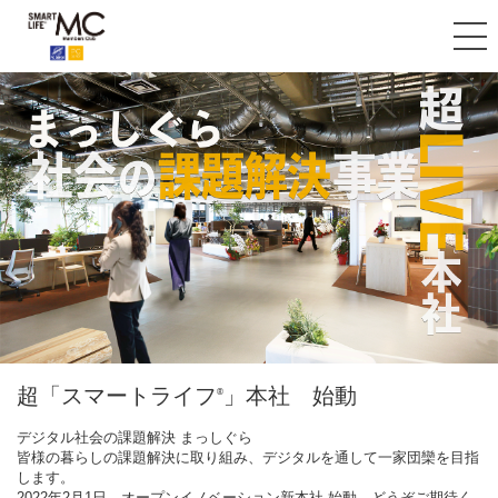
デジタルデバイドを攻略せよ！
デジタルデバイドを攻略せよ！
超「スマートライフ
“うきうき” “わくわく”
」本社 始動
®
「スマートライフ
」 な未来を共に創る
大学生のリアルミッション、始動。
®
大学生のリアルミッション、始動。
デジタル社会の課題解決 まっしぐら
"スマートライフ®"実現のため、活動資金を懸けた戦略的チャレンジが
"スマートライフ®"実現のため、活動資金を懸けた戦略的チャレンジが
皆様の暮らしの課題解決に取り組み、デジタルを通して一家団欒を目指
ここに。
2022年春、会員ご家族皆様に“うきうき” “わくわく” な未来を創る新構想
ここに。
します。
参加表明から決勝戦まで――若者の力が、社会を変える原動力となるこ
がいよいよ始動。
見て、触れて、体験できる会員専用施設「横濱Key
参加表明から決勝戦まで――若者の力が、社会を変える原動力となるこ
2022年2月1日、オープンイノベーション新本社 始動。どうぞご期待く