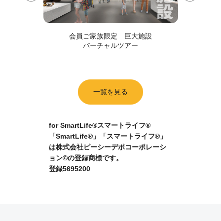
当を
全
会員ご家族限定 巨大施設
バーチャルツアー
一覧を見る
for SmartLife®スマートライフ®
「SmartLife®」「スマートライフ®」
は株式会社ピーシーデポコーポレーシ
ョン©の登録商標です。
登録5695200