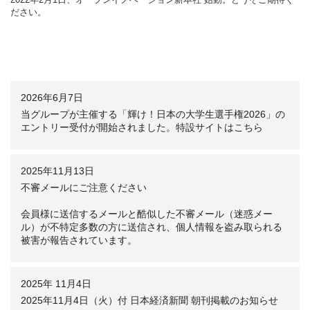
とを目指して。
Station」が横浜・みなとみらいに登場します。
楽しいイベントも企画
とを目指して。
ださい。
公式HPはこちら
中です。どうぞご期待ください。
公式HPはこちら
for SmartLife®スマートライフ®
for SmartLife®スマートライフ®
「SmartLife®」「スマートライフ®」は株式会社ピーシーデポコーポ
「SmartLife®」「スマートライフ®」は株式会社ピーシーデポコーポ
レーション©の登録商標です。
レーション©の登録商標です。
登録5695200
登録5695200
2026年6月7日
当グループが主催する「輝け！日本の大学生選手権2026」の
エントリー受付が開始されました。特設サイトはこちら
2025年11月13日
不審メールにご注意ください
会員様に送信するメールと酷似した不審メール（迷惑メー
ル）が不特定多数の方に送信され、個人情報を盗み取られる
被害が報告されています。
2025年 11月4日
2025年11月4日（火）付 日本経済新聞 朝刊掲載のお知らせ