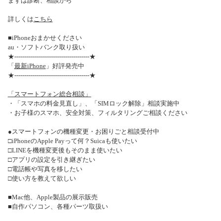
まずは診断、相談から
詳しくは
こちら
■iPhoneおまかせください
au・ソフトバンク取り扱い
★--------------------------------------★
「
最新iPhone
」好評発売中
★--------------------------------------★
「スマートフォン総合相談」
・「スマホの料金見直し」、「SIMロック解除」相談実施中
・お子様のスマホ、安全対策、フィルタリングご相談ください
●スマートフォンの機種変更・お困りごと相談受付中
□iPhoneのApple Payって何？Suicaも使いたい
□LINEを機種変更後もそのまま使いたい
□アプリの設定を引き継ぎたい
□電話帳や写真を移したい
□使い方を教えて欲しい
■Mac他、Apple製品の展示販売
■自作パソコン、各種パーツ取扱い