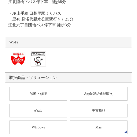
江北陸橋下バス停下車 徒歩8分
・JR山手線 日暮里駅よりバス
（里48 見沼代親水公園駅行き）25分
江北六丁目団地バス停下車 徒歩3分
Wi-Fi
取扱商品・
ソリューション
診断・修理
Apple製品修理取次
o'zzio
中古商品
Windows
Mac