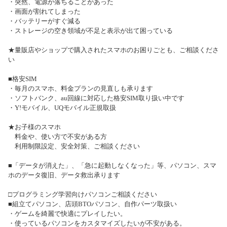
・突然、電源が落ちることがあった
・画面が割れてしまった
・バッテリーがすぐ減る
・ストレージの空き領域が不足と表示が出て困っている
★量販店やショップで購入されたスマホのお困りごとも、ご相談くださ
い
■格安SIM
・毎月のスマホ、料金プランの見直しも承ります
・ソフトバンク、au回線に対応した格安SIM取り扱い中です
・Y!モバイル、UQモバイル正規取扱
★お子様のスマホ
料金や、使い方で不安がある方
利用制限設定、安全対策、ご相談ください
■「データが消えた」、「急に起動しなくなった」等、パソコン、スマ
ホのデータ復旧、データ救出承ります
□プログラミング学習向けパソコンご相談ください
■組立てパソコン、店頭BTOパソコン、自作パーツ取扱い
・ゲームを綺麗で快適にプレイしたい。
・使っているパソコンをカスタマイズしたいが不安がある。