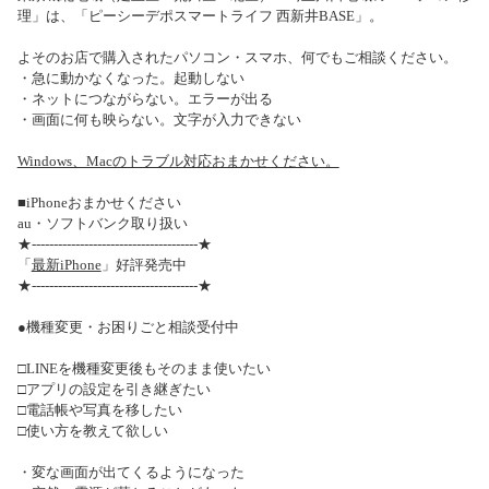
理」は、「ピーシーデポスマートライフ 西新井BASE」。
よそのお店で購入されたパソコン・スマホ、何でもご相談ください。
・急に動かなくなった。起動しない
・ネットにつながらない。エラーが出る
・画面に何も映らない。文字が入力できない
Windows、Macのトラブル対応おまかせください。
■iPhoneおまかせください
au・ソフトバンク取り扱い
★--------------------------------------★
「
最新iPhone
」好評発売中
★--------------------------------------★
●機種変更・お困りごと相談受付中
□LINEを機種変更後もそのまま使いたい
□アプリの設定を引き継ぎたい
□電話帳や写真を移したい
□使い方を教えて欲しい
・変な画面が出てくるようになった