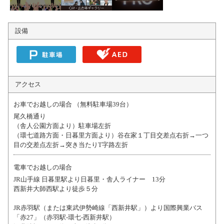
設備
アクセス
お車でお越しの場合 （無料駐車場39台）
尾久橋通り
（舎人公園方面より）駐車場左折
（環七道路方面・日暮里方面より）谷在家１丁目交差点右折→一つ
目の交差点左折→突き当たりT字路左折
電車でお越しの場合
JR山手線 日暮里駅より日暮里・舎人ライナー 13分
西新井大師西駅より徒歩５分
JR赤羽駅（または東武伊勢崎線「西新井駅」）より国際興業バス
「赤27」（赤羽駅-環七-西新井駅）