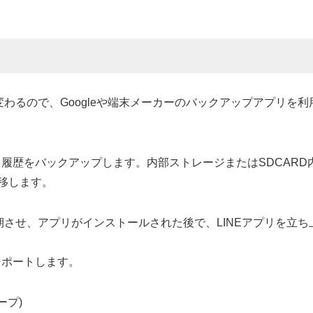
d IDが変わるので、Googleや端末メーカーのバックアップアプ
歴をバックアップします。内部ストレージまたはSDCARD内に「
い移します。
同期させ、アプリがインストールされた後で、LINEアプリを立ち上
ンポートします。
ープ)