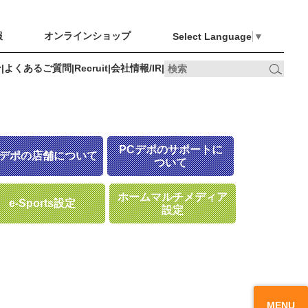
報
オンラインショップ
Select Language
▼
ン
|
よくあるご質問
|
Recruit
|
会社情報/IR
|
オンライン
Recruit
会社情報/IR
ショップ
PCデポのサポートに
Cデポの店舗について
ついて
ホームマルチメディア
e-Sports設定
設定