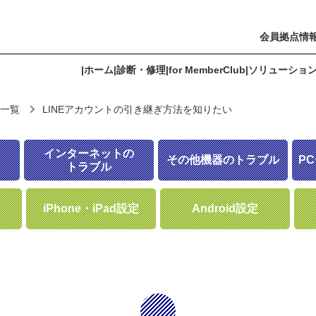
会員拠点情
|
ホーム
|
診断・修理
|
for MemberClub
|
ソリューショ
 一覧
LINEアカウントの引き継ぎ方法を知りたい
r PREMIUM Member
ソリューション
よくあるご質問
会員拠点情報
インターネットの
その他機器のトラブル
P
トラブル
iPhone・iPad設定
Android設定