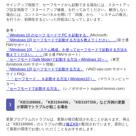
サインアップ画面で、セーフモードから起動できる場合には、スタートアッ
プ設定画面で「スタートアップ修復」を行ってみてください。 解決しない
場合には、コントロールパネルを開いて「回復」から、「システムの復元」
を行うか、初期化するといった対処法になってしまいます。
参考：
「Windows 10 のセーフ モードで PC を起動する」
(Microsoft）
「[Windows 10] セーフモードで起動する方法を教えてください。」
(富士通
FMVサポート）
「[Windows 10] 「システム構成」を使ってセーフモードで起動する方法を
教えてください。」 」
(富士通 FMVサポート）
「セーフモード(Safe Mode)で起動する方法＜Windows 10＞」
（東芝
dynabook.com サポート情報）
「[Windows 10] セーフモードで起動する方法」
（VAIO vaio.com サポート
サイトFAQ）
「「 セーフモード 」 を起動する方法 ( Windows10 ) 」
（マウスコンピュー
ター）
「セーフモードで起動する方法」
（レノボサポート support.lenovo.com）
「KB3189866」「KB3194496」「KB3197356」など月例の更新
3
が原因でトラブルが起こる場合
更新プログラムのトラブルは、更新が後日配信されることがあります。例え
ば「KB3189866」のトラブルの際は
修正KB
が配信されています。原則とし
て最新の環境でお使いいただくことをおすすめします。