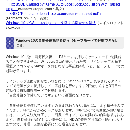
「Fix: BSOD Caused by ‘Kernel Auto Boost Lock Acquisition With Raised
IRQL’」
(WindowsReport.com：英文）
「BSOD "Kernel auto boost lock acquisition with raised irql"」
(MicrosoftComunity：英文）
Windows 10 で Windows Updateに失敗する場合の対処法
（マイクロソフト
sway.com）
Windows10の自動修復機能を使う（セーフモードで起動できない
2
とき）
Windows10では、電源投入後に「F8キー」を押してセーフモードで起動す
ることができません。Windowsロゴが表示された後、サインナップ画面で
電源アイコンからShiftキーを押しながら再起動を行うと、セーフモードでの
起動が選べます。
サインナップ画面が開かない場合には、Windowsロゴが表示されるタイミ
ングで電源ボタン長押しして、再起動を行います。2回繰り返すと3回目の
起動時に自動修復モードで起動します。
「自動修復を準備しています」という画面になります。
「自動修復を準備しています」のまま終わらない場合には、まず様子をみて
ください。時間がかかるケースがあります。 2時間かけても変化が無い場合
には、いったん強制終了し、「回復ドライブ」での起動での自動修復を試し
ます。 自動修復が完了しない場合には、HDDの物理的損傷の可能性があり
ますので、修理、交換が必要になる場合があります。