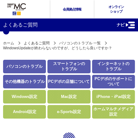
オンライン
会員拠点情報
ショップ
よくあるご質問
ホーム
よくあるご質問
パソコンのトラブル 一覧
WindowsUpdateが終わらないのですが、どうしたら良いですか？
スマートフォンの
インターネットの
パソコンのトラブル
トラブル
トラブル
PCデポのサポートに
その他機器のトラブル
PCデポの店舗について
ついて
Windows設定
Mac設定
iPhone・iPad設定
ホームマルチメディア
Android設定
e-Sports設定
設定