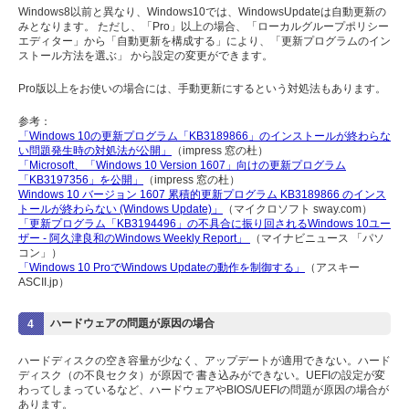
Windows8以前と異なり、Windows10では、WindowsUpdateは自動更新の
みとなります。 ただし、「Pro」以上の場合、「ローカルグループポリシー
エディター」から「自動更新を構成する」により、「更新プログラムのイン
ストール方法を選ぶ」 から設定の変更ができます。
Pro版以上をお使いの場合には、手動更新にするという対処法もあります。
参考：
「Windows 10の更新プログラム「KB3189866」のインストールが終わらな
い問題発生時の対処法が公開」
（impress 窓の杜）
「Microsoft、「Windows 10 Version 1607」向けの更新プログラム
「KB3197356」を公開」
（impress 窓の杜）
Windows 10 バージョン 1607 累積的更新プログラム KB3189866 のインス
トールが終わらない (Windows Update)」
（マイクロソフト sway.com）
「更新プログラム「KB3194496」の不具合に振り回されるWindows 10ユー
ザー - 阿久津良和のWindows Weekly Report」
（マイナビニュース 「パソ
コン」）
「Windows 10 ProでWindows Updateの動作を制御する」
（アスキー
ASCII.jp）
ハードウェアの問題が原因の場合
4
ハードディスクの空き容量が少なく、アップデートが適用できない。ハード
ディスク（の不良セクタ）が原因で 書き込みができない。UEFIの設定が変
わってしまっているなど、ハードウェアやBIOS/UEFIの問題が原因の場合が
あります。