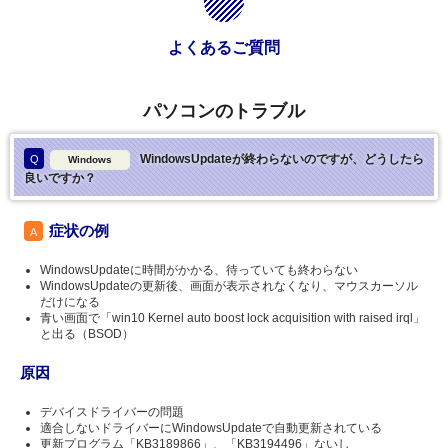
よくあるご質問
パソコンのトラブル
WindowsUpdateが終わらないのですが、どうしたら
Q
Windows
良いですか？
症状の例
A
WindowsUpdateに時間がかかる、待っていても終わらない
WindowsUpdateの更新後、画面が表示されなくなり、マウスカーソル
だけになる
青い画面で「win10 Kernel auto boost lock acquisition with raised irql」
と出る（BSOD）
原因
デバイスドライバーの問題
適合しないドライバーにWindowsUpdateで自動更新されている
更新プログラム「KB3189866」、「KB3194496」ないし