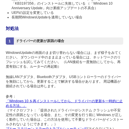
「KB3197356」のインストールに失敗している （「Windows 10
Anniversary Update」向け累積アップデートの不具合）
UEFIの設定を変更している
長期間WindowsUpdateを適用していない場合
対処法
ドライバーの更新が原因の場合
1
WindowsUpdateの画面のまま切り替わらない場合には、まず様子をみてく
ださい。 ダウンロード中のまま止まっている場合には、ネットワークのリ
フレッシュを試してみてください。 （LAN接続を一度無効にしてから、再
度有効にする、ルーターの再起動）
無線LANアダプタ、Bluetoothアダプタ、USBコントローラーのドライバー
を無効にしてから、更新することで解決する場合があります。 周辺機器が
接続されている場合は外します。
参考：
「Windows 10 を再インストールしてから、ドライバーの更新を一時的に止
める方法。」
（マイクロソフト：「提供されたドライバーがシステム クラッシュや不安
定性の原因となっている場合、また、その変更を行う前に Windows が正し
く動作していた場合は、この方法を使用して不要なドライバーがインストー
ルされないようにできます。」）
ブルー スクリーン エラーのトラブルシューティング
(マイクロソフト）