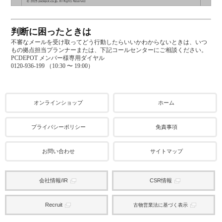
判断に困ったときは
不審なメールを受け取ってどう行動したらいいかわからないときは、いつ
もの拠点担当プランナーまたは、下記コールセンターにご相談ください。
PCDEPOT メンバー様専用ダイヤル
0120-936-199 （10:30 〜 19:00）
オンラインショップ
ホーム
プライバシーポリシー
免責事項
お問い合わせ
サイトマップ
会社情報/IR
CSR情報
Recruit
古物営業法に基づく表示