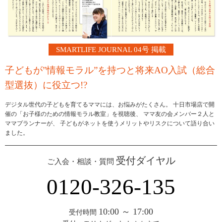
SMARTLIFE JOURNAL 04号 掲載
子どもが”情報モラル”を持つと
将来AO入試（総合
型選抜）に役立つ!?
デジタル世代の子どもを育てるママには、お悩みがたくさん。
十日市場店で開
催の「お子様のための情報モラル教室」を視聴後、
ママ友の会メンバー２人と
ママプランナーが、
子どもがネットを使うメリットやリスクについて語り合い
ました。
受付ダイヤル
ご入会・相談・質問
0120-326-135
10:00 ～ 17:00
受付時間