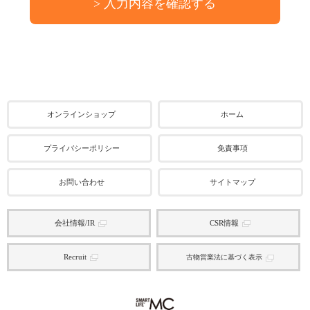
【利用目的】
① 弊社のサービスや商品をご紹介する場合
② 弊社の月額会員制保守サービス及び技術サービスの提供、スマ
ートフォン・タブレット・パソコン・周辺機器及びソフトウェアの
販売、これに伴う物品の発送、設置、修理、点検、アフターサービ
ス業務の実施
③ 弊社の各種業務に関するお問い合わせへの回答、アンケート調
査、その他各種業務の実施
④ 弊社店舗に設置されたカメラの映像・画像データを、お客様が
安心してお買い物できる環境の整備、防犯、及びサービス品質向上
のため利用する場合
オンラインショップ
ホーム
※店内カメラの映像・画像データは、上記④記載の目的以外で使用
することはありません。 また、画像データを利用したデータベー
ス等の構築を目的とするものではありません。映像・画像データ保
プライバシーポリシー
免責事項
管のセキュリティも都度更新しております。
⑤ ①から④に付随する業務
⑥ 個人情報の利用目的の変更に対する通知をし、同意を得るため
お問い合わせ
サイトマップ
⑦ その他、お客様から本ポリシーや別途の規定で同意をいただい
た目的で利用するため
(2)お取引先(法人のお客様の場合はその役職員の皆様)に関する個人
情報
会社情報/IR
CSR情報
【利用目的】
① 業務上必要なご連絡、契約の履行、商談等のため
② 取引先情報の管理のため
Recruit
古物営業法に基づく表示
③ ①又は②に付随する業務のため
(3)株主様(株主様が法人の場合はその役職員の皆様)
【利用目的】
① 会社法に基づく権利の行使、義務の履行