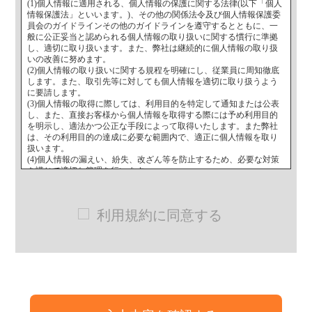
(1)個人情報に適用される、個人情報の保護に関する法律(以下「個人
情報保護法」といいます。)、その他の関係法令及び個人情報保護委
員会のガイドラインその他のガイドラインを遵守するとともに、一
般に公正妥当と認められる個人情報の取り扱いに関する慣行に準拠
し、適切に取り扱います。また、弊社は継続的に個人情報の取り扱
いの改善に努めます。
(2)個人情報の取り扱いに関する規程を明確にし、従業員に周知徹底
します。また、取引先等に対しても個人情報を適切に取り扱うよう
に要請します。
(3)個人情報の取得に際しては、利用目的を特定して通知または公表
し、また、直接お客様から個人情報を取得する際には予め利用目的
を明示し、適法かつ公正な手段によって取得いたします。また弊社
は、その利用目的の達成に必要な範囲内で、適正に個人情報を取り
扱います。
(4)個人情報の漏えい、紛失、改ざん等を防止するため、必要な対策
を講じて適切な管理を行います。
(5)弊社が保有する個人情報について、ご本人様からの開示、訂正、
削除、利用停止の依頼を所定の窓口・方法でお受けして、誠意をも
って対応します。
利用規約に同意する
2. 個人情報の利用目的
弊社は、以下の目的で個人情報を利用いたします。また、弊社は、
業務を円滑に進めるため、業務の一部を委託し、業務委託先に対し
て、必要な範囲で個人情報を提供する事がありますが、この場合、
弊社はこれらの業務委託先の選定、個人情報の取り扱いに関する契
約の締結をはじめ、適切な監督を行います。
(1)お客様に関する個人情報