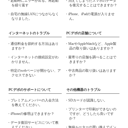
・起動時にエラーが出る。再起動
・消えてしまったスマホのデータ
を繰り返す
を復元することはできますか？
・自宅の無線LANにつながらなく
・iPhone、iPadの電源が入りませ
なりました。
ん。
インターネットのトラブル
PCデポの店舗について
・通信料金を節約する方法はあり
・MacやAppleWatchなど、Apple製
ますか？
品の取り扱いはありますか？
・インターネットの接続設定がわ
・最寄りの店舗を調べることはで
かりません。
きますか？
・特定のwebページが開かない、ア
・中古商品の取り扱いはあります
クセスできない
か？
PCデポのサポートについて
その他機器のトラブル
・プレミアムメンバーの入会方法
・SDカードが認識しない。
を教えてください。
・プリンターで印刷ができないの
・iPhoneの修理はできますか？
ですが、どうしたら良いです
か？
・データ復旧サービスについて教
えてください。
・無線ルーターの買い換えでイン