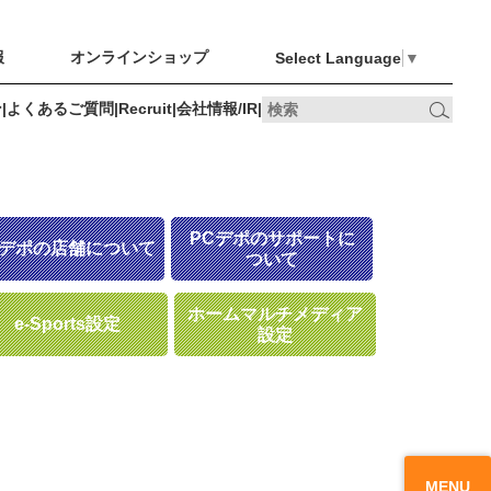
報
オンラインショップ
Select Language
▼
ン
|
よくあるご質問
|
Recruit
|
会社情報/IR
|
オンライン
Recruit
会社情報/IR
ショップ
PCデポのサポートに
Cデポの店舗について
ついて
ホームマルチメディア
e-Sports設定
設定