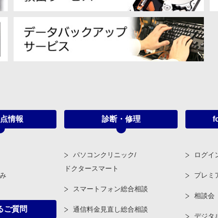
点情報
診断・修理
f
パソコンクリニック/
ログイ
ドクタースマート
み
プレミ
スマートフォン総合相談
相談会
るご質問
通信料金見直し総合相談
デジタ