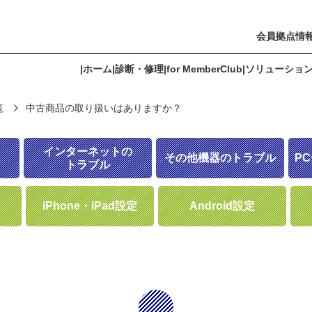
会員拠点情
|
ホーム
|
診断・修理
|
for MemberClub
|
ソリューショ
覧
中古商品の取り扱いはありますか？
r PREMIUM Member
ソリューション
よくあるご質問
会員拠点情報
インターネットの
その他機器のトラブル
P
トラブル
iPhone・iPad設定
Android設定