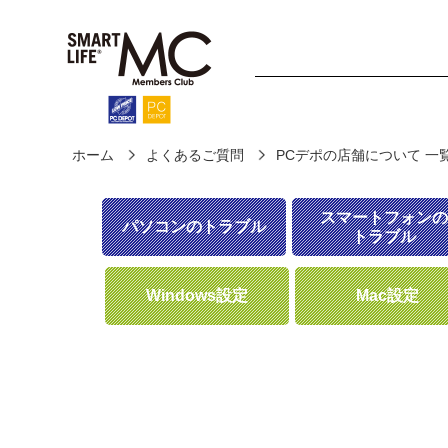
ホーム
よくあるご質問
PCデポの店舗について 一
ホーム
診断・修理
fo
スマートフォンの
パソコンのトラブル
トラブル
Windows設定
Mac設定