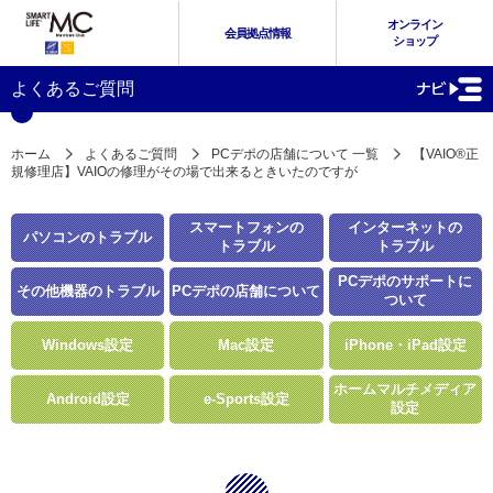
オンライン
会員拠点情報
ショップ
よくあるご質問
ホーム
よくあるご質問
PCデポの店舗について 一覧
【VAIO®正
規修理店】VAIOの修理がその場で出来るときいたのですが
スマートフォンの
インターネットの
パソコンのトラブル
トラブル
トラブル
PCデポのサポートに
その他機器のトラブル
PCデポの店舗について
ついて
Windows設定
Mac設定
iPhone・iPad設定
ホームマルチメディア
Android設定
e-Sports設定
設定