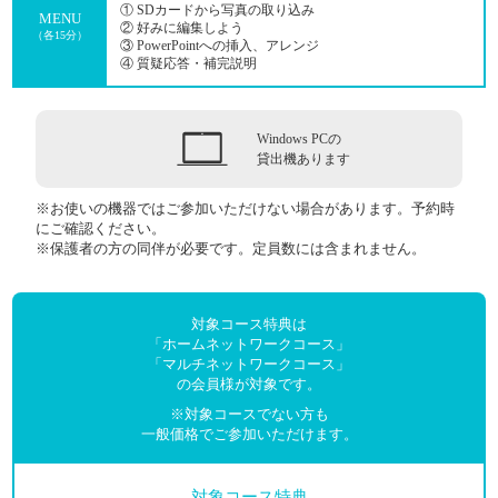
① SDカードから写真の取り込み
MENU
② 好みに編集しよう
（各15分）
③ PowerPointへの挿入、アレンジ
④ 質疑応答・補完説明
Windows PCの
貸出機あります
※お使いの機器ではご参加いただけない場合があります。予約時
にご確認ください。
※保護者の方の同伴が必要です。定員数には含まれません。
対象コース特典は
「ホームネットワークコース」
「マルチネットワークコース」
の会員様が対象です。
※対象コースでない方も
一般価格でご参加いただけます。
対象コース特典