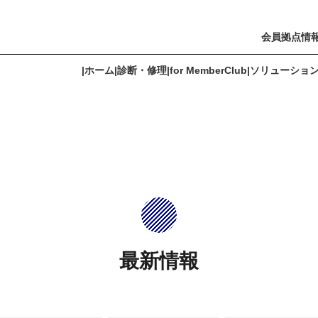
会員拠点情
|
ホーム
|
診断・修理
|
for MemberClub
|
ソリューショ
r PREMIUM Member
ソリューション
よくあるご質問
会員拠点情報
最新情報