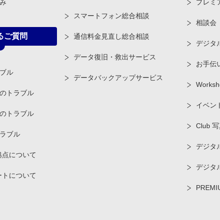
み
プレミ
スマートフォン総合相談
相談会
るご質問
通信料金見直し総合相談
デジタ
データ復旧・救出サービス
お手伝
ブル
データバックアップサービス
Worksh
のトラブル
イベン
のトラブル
Club 
ラブル
デジタル
拠点について
デジタ
ートについて
PREMI