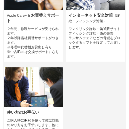
お買替えサポー
インターネット安全対策
Apple Care+ &
（詐
ト
欺・フィッシング対策）
２年間、修理サービスが受けられ
ワンクリック詐欺・偽通販サイト
ます。
フィッシング詐欺・偽の警告
２年以降当社買替サポートがつき
ランサムウェアなどの脅威をブロ
ます。
ックするソフトを設定してお渡し
※修理中代替機お貸出し有り
します。
※中古iPadは交換サポートになり
ます。
使い方のお手伝い
ご購入時にiPadを使って雑誌閲覧
のやり方をお手伝いします。他に