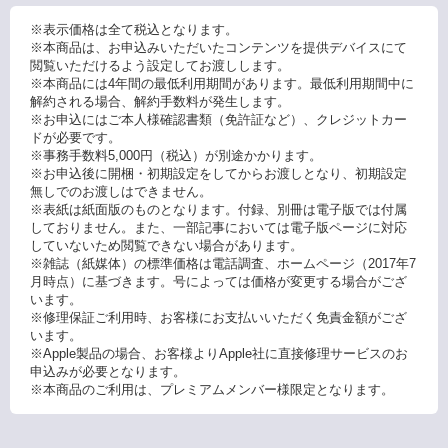
※表示価格は全て税込となります。
※本商品は、お申込みいただいたコンテンツを提供デバイスにて
閲覧いただけるよう設定してお渡しします。
※本商品には4年間の最低利用期間があります。最低利用期間中に
解約される場合、解約手数料が発生します。
※お申込にはご本人様確認書類（免許証など）、クレジットカー
ドが必要です。
※事務手数料5,000円（税込）が別途かかります。
※お申込後に開梱・初期設定をしてからお渡しとなり、初期設定
無しでのお渡しはできません。
※表紙は紙面版のものとなります。付録、別冊は電子版では付属
しておりません。また、一部記事においては電子版ページに対応
していないため閲覧できない場合があります。
※雑誌（紙媒体）の標準価格は電話調査、ホームページ（2017年7
月時点）に基づきます。号によっては価格が変更する場合がござ
います。
※修理保証ご利用時、お客様にお支払いいただく免責金額がござ
います。
※Apple製品の場合、お客様よりApple社に直接修理サービスのお
申込みが必要となります。
※本商品のご利用は、プレミアムメンバー様限定となります。