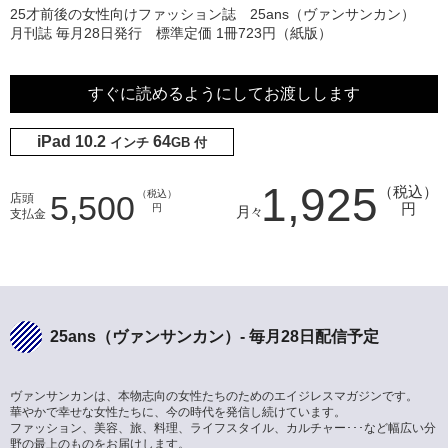
25才前後の女性向けファッション誌 25ans（ヴァンサンカン）
月刊誌 毎月28日発行 標準定価 1冊723円（紙版）
すぐに読めるようにしてお渡しします
iPad 10.2
64
インチ
GB
付
1,925
（税込）
（税込）
5,500
店頭
円
円
月々
支払金
25ans（ヴァンサンカン）- 毎月28日配信予定
ヴァンサンカンは、本物志向の女性たちのためのエイジレスマガジンです。
華やかで幸せな女性たちに、今の時代を発信し続けています。
ファッション、美容、旅、料理、ライフスタイル、カルチャー･･･など幅広い分
野の最上のものをお届けします。