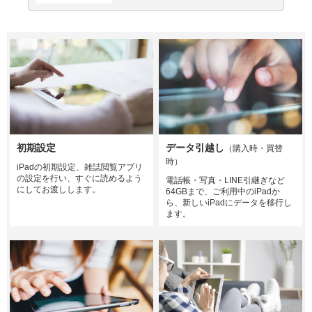
初期設定
データ引越し
（購入時・買替
時）
iPadの初期設定、雑誌閲覧アプリ
の設定を行い、すぐに読めるよう
電話帳・写真・LINE引継ぎなど
にしてお渡しします。
64GBまで、ご利用中のiPadか
ら、新しいiPadにデータを移行し
ます。