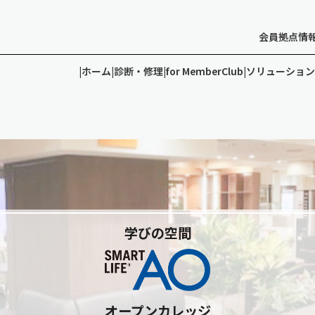
会員拠点情
|
ホーム
|
診断・修理
|
for MemberClub
|
ソリューショ
r PREMIUM Member
ソリューション
よくあるご質問
会員拠点情報
学びの空間
オープンカレッジ