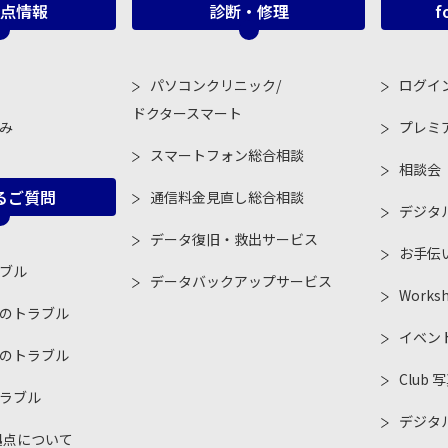
点情報
診断・修理
f
パソコンクリニック/
ログイ
ドクタースマート
み
プレミ
スマートフォン総合相談
相談会
るご質問
通信料金見直し総合相談
デジタ
データ復旧・救出サービス
お手伝
ブル
データバックアップサービス
Works
のトラブル
イベン
のトラブル
Club 
ラブル
デジタル
拠点について