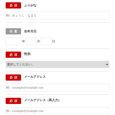
必須
ふりがな
任意
生年月日
年
月
日
性別
必須
メールアドレス
必須
メールアドレス（再入力）
必須