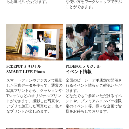
らお選>びいただけます。
な使い方をワークショップで学ぶ
ことができます。
PCDEPOT オリジナル
PCDEPOT オリジナル
SMART LIFE Photo
イベント情報
スマートフォンやデジカメで撮影
全国のピーシーデポ店舗で開催さ
した写真データを使って、通常の
れるイベント情報がご確認いただ
写真プリントから、クッションや
けます。
Tシャツなどのオリジナルプリン
どなたでもご参加いただけるイベ
トができます。撮影した写真や、
ントや、プレミアムメンバー様限
アプリで加工した写真など、色々
定のイベント等、様々な企画で皆
なプリントが楽しめます。
様をお待ちしております。