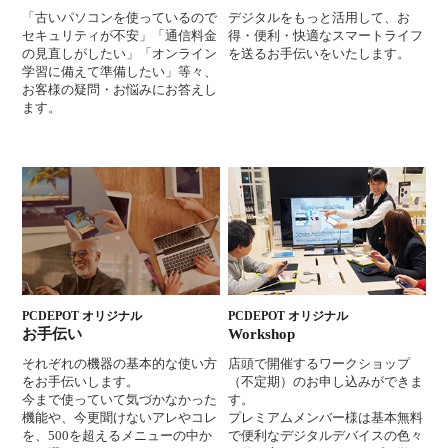
「古いパソコンを使っているので
デジタルをもっと活用して、お
セキュリティが不安」「通信料金
得・便利・快適なスマートライフ
の見直しがしたい」「オンライン
を送るお手伝いをいたします。
学習に備えて準備したい」等々、
お客様の疑問・お悩みにお答えし
ます。
PCDEPOT オリジナル
PCDEPOT オリジナル
お手伝い
Workshop
それぞれの機器の基本的な使い方
店頭で開催するワークショップ
をお手伝いします。
（不定期）のお申し込みができま
今まで使っていて気づかなかった
す。
機能や、今更聞けないアレやコレ
プレミアムメンバー様は基本無料
を、500を超えるメニューの中か
で便利なデジタルデバイスの色々